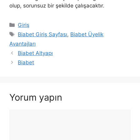
olup, sorunsuz bir şekilde çalışacaktır.
Kategoriler
Giriş
Etiketler
Biabet Giriş Sayfası
,
Biabet Üyelik
Avantajları
Biabet Altyapı
Biabet
Yorum yapın
Yorum