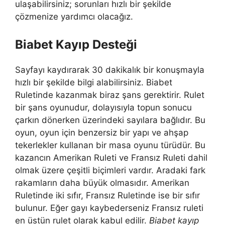
ulaşabilirsiniz; sorunları hızlı bir şekilde
çözmenize yardımcı olacağız.
Biabet Kayıp Desteği
Sayfayı kaydırarak 30 dakikalık bir konuşmayla
hızlı bir şekilde bilgi alabilirsiniz. Biabet
Ruletinde kazanmak biraz şans gerektirir. Rulet
bir şans oyunudur, dolayısıyla topun sonucu
çarkın dönerken üzerindeki sayılara bağlıdır. Bu
oyun, oyun için benzersiz bir yapı ve ahşap
tekerlekler kullanan bir masa oyunu türüdür. Bu
kazancın Amerikan Ruleti ve Fransız Ruleti dahil
olmak üzere çeşitli biçimleri vardır. Aradaki fark
rakamların daha büyük olmasıdır. Amerikan
Ruletinde iki sıfır, Fransız Ruletinde ise bir sıfır
bulunur. Eğer gayı kaybederseniz Fransız ruleti
en üstün rulet olarak kabul edilir.
Biabet kayıp