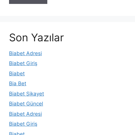
Son Yazılar
Biabet Adresi
Biabet Giriş
Biabet
Bia Bet
Biabet Şikayet
Biabet Güncel
Biabet Adresi
Biabet Giriş
Biabet