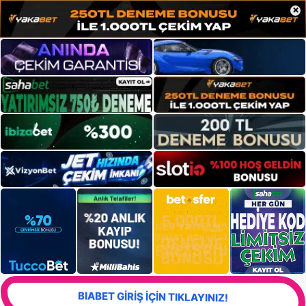
×
BIABET GİRİŞ İÇİN TIKLAYINIZ!