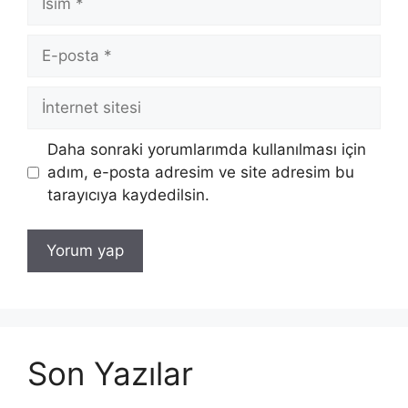
E-
posta
İnternet
sitesi
Daha sonraki yorumlarımda kullanılması için
adım, e-posta adresim ve site adresim bu
tarayıcıya kaydedilsin.
Son Yazılar