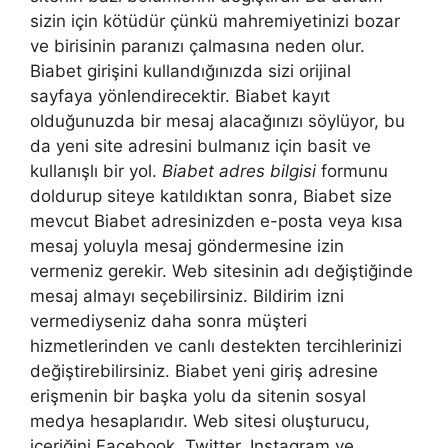
sizin için kötüdür çünkü mahremiyetinizi bozar
ve birisinin paranızı çalmasına neden olur.
Biabet girişini kullandığınızda sizi orijinal
sayfaya yönlendirecektir. Biabet kayıt
olduğunuzda bir mesaj alacağınızı söylüyor, bu
da yeni site adresini bulmanız için basit ve
kullanışlı bir yol.
Biabet adres bilgisi
formunu
doldurup siteye katıldıktan sonra, Biabet size
mevcut Biabet adresinizden e-posta veya kısa
mesaj yoluyla mesaj göndermesine izin
vermeniz gerekir. Web sitesinin adı değiştiğinde
mesaj almayı seçebilirsiniz. Bildirim izni
vermediyseniz daha sonra müşteri
hizmetlerinden ve canlı destekten tercihlerinizi
değiştirebilirsiniz. Biabet yeni giriş adresine
erişmenin bir başka yolu da sitenin sosyal
medya hesaplarıdır. Web sitesi oluşturucu,
içeriğini Facebook, Twitter, Instagram ve