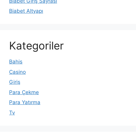
Biabet Giriş Sayfası
Biabet Altyapı
Kategoriler
Bahis
Casino
Giriş
Para Çekme
Para Yatırma
Tv