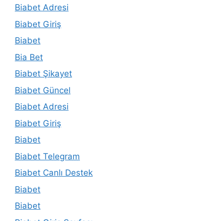
Biabet Adresi
Biabet Giriş
Biabet
Bia Bet
Biabet Şikayet
Biabet Güncel
Biabet Adresi
Biabet Giriş
Biabet
Biabet Telegram
Biabet Canlı Destek
Biabet
Biabet