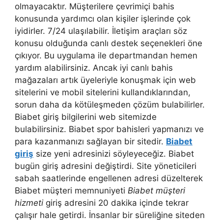
olmayacaktır. Müşterilere çevrimiçi bahis
konusunda yardımcı olan kişiler işlerinde çok
iyidirler. 7/24 ulaşılabilir. İletişim araçları söz
konusu olduğunda canlı destek seçenekleri öne
çıkıyor. Bu uygulama ile departmandan hemen
yardım alabilirsiniz. Ancak iyi canlı bahis
mağazaları artık üyeleriyle konuşmak için web
sitelerini ve mobil sitelerini kullandıklarından,
sorun daha da kötüleşmeden çözüm bulabilirler.
Biabet giriş bilgilerini web sitemizde
bulabilirsiniz. Biabet spor bahisleri yapmanızı ve
para kazanmanızı sağlayan bir sitedir.
Biabet
giriş
size yeni adresinizi söyleyeceğiz. Biabet
bugün giriş adresini değiştirdi. Site yöneticileri
sabah saatlerinde engellenen adresi düzelterek
Biabet müşteri memnuniyeti
Biabet müşteri
hizmeti
giriş adresini 20 dakika içinde tekrar
çalışır hale getirdi. İnsanlar bir süreliğine siteden