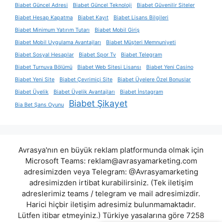
Biabet Güncel Adresi
Biabet Güncel Teknoloji
Biabet Güvenilir Siteler
Biabet Hesap Kapatma
Biabet Kayıt
Biabet Lisans Bilgileri
Biabet Minimum Yatırım Tutarı
Biabet Mobil Giriş
Biabet Mobil Uygulama Avantajları
Biabet Müşteri Memnuniyeti
Biabet Sosyal Hesaplar
Biabet Spor Tv
Biabet Telegram
Biabet Turnuva Bölümü
Biabet Web Sitesi Lisansı
Biabet Yeni Casino
Biabet Yeni Site
Biabet Çevrimiçi Site
Biabet Üyelere Özel Bonuslar
Biabet Üyelik
Biabet Üyelik Avantajları
Biabet İnstagram
Biabet Şikayet
Bia Bet Şans Oyunu
Avrasya'nın en büyük reklam platformunda olmak için
Microsoft Teams:
reklam@avrasyamarketing.com
adresimizden veya Telegram: @Avrasyamarketing
adresimizden irtibat kurabilirsiniz. (Tek iletişim
adreslerimiz teams / telegram ve mail adresimizdir.
Harici hiçbir iletişim adresimiz bulunmamaktadır.
Lütfen itibar etmeyiniz.) Türkiye yasalarına göre 7258