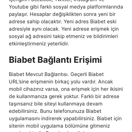
Youtube gibi farklı sosyal medya platformlarında
paylaşır. Hesaplar değişiklikten sonra yeni bir
adrese sahip olacaktır. Yeni adres Biabet eski
adresiyle aynı olacak. Yeni adrese erişmek için
sosyal ağ adresini takip etmeniz ve bildirimleri
etkinleştirmeniz yeterlidir.
Biabet Bağlantı Erişimi
Biabet Mevcut Bağlantısı. Geçerli Biabet
URL’sine erişmenin birkaç yolu vardır. Ancak
mobil cihazınız varsa, ona erişmek için her ikisini
de kullanmanıza gerek yoktur. Farklı bir adrese
taşınsanız bile siteyi kullanmaya devam
edebilirsiniz. Bunu telefonunuza Biabet
uygulamasını indirerek yapabilirsiniz. Biabet için
sitenin mobil uygulama bölümüne gitmeniz