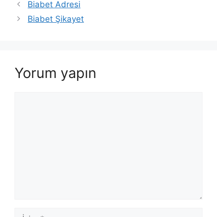
Biabet Adresi
Biabet Şikayet
Yorum yapın
Yorum
İsim