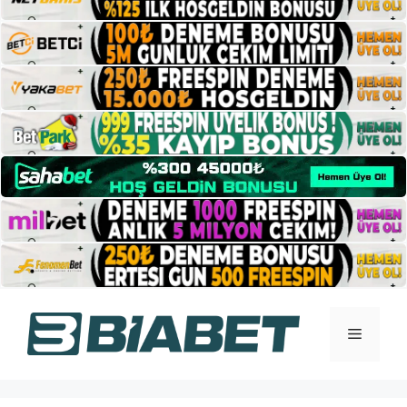
İçeriğe
atla
Menü