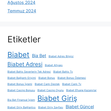
Ağustos 2024
Temmuz 2024
Etiketler
Biabet
Bia Bet
Biabet Adres Bilgisi
Biabet Adresi
Biabet Altyapı
Biabet Bahis Severlerin Tek Adresi
Biabet Bahis Tv
Biabet Bağlantı Erişimi
Biabet Bonus
Biabet Bonus Ödemesi
Biabet Bonus İşlemi
Biabet Canlı Destek
Biabet Canlı Tv
Biabet Casino Bonusu
Biabet Casino Oyunu
Biabet Efsane Kazançlar
Biabet Giriş
Bia Bet Finansal İşlem
Biabet Güncel
Biabet Giriş Bağlantısı
Biabet Giriş Sayfası