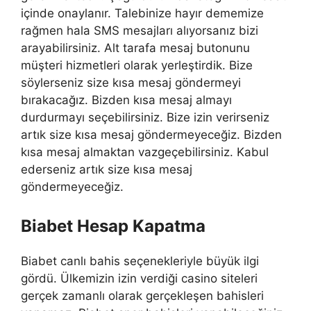
içinde onaylanır. Talebinize hayır dememize
rağmen hala SMS mesajları alıyorsanız bizi
arayabilirsiniz. Alt tarafa mesaj butonunu
müşteri hizmetleri olarak yerleştirdik. Bize
söylerseniz size kısa mesaj göndermeyi
bırakacağız. Bizden kısa mesaj almayı
durdurmayı seçebilirsiniz. Bize izin verirseniz
artık size kısa mesaj göndermeyeceğiz. Bizden
kısa mesaj almaktan vazgeçebilirsiniz. Kabul
ederseniz artık size kısa mesaj
göndermeyeceğiz.
Biabet Hesap Kapatma
Biabet canlı bahis seçenekleriyle büyük ilgi
gördü. Ülkemizin izin verdiği casino siteleri
gerçek zamanlı olarak gerçekleşen bahisleri