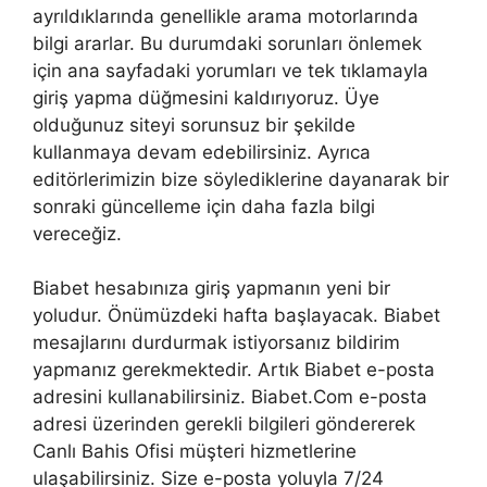
ayrıldıklarında genellikle arama motorlarında
bilgi ararlar. Bu durumdaki sorunları önlemek
için ana sayfadaki yorumları ve tek tıklamayla
giriş yapma düğmesini kaldırıyoruz. Üye
olduğunuz siteyi sorunsuz bir şekilde
kullanmaya devam edebilirsiniz. Ayrıca
editörlerimizin bize söylediklerine dayanarak bir
sonraki güncelleme için daha fazla bilgi
vereceğiz.
Biabet hesabınıza giriş yapmanın yeni bir
yoludur. Önümüzdeki hafta başlayacak. Biabet
mesajlarını durdurmak istiyorsanız bildirim
yapmanız gerekmektedir. Artık Biabet e-posta
adresini kullanabilirsiniz. Biabet.Com e-posta
adresi üzerinden gerekli bilgileri göndererek
Canlı Bahis Ofisi müşteri hizmetlerine
ulaşabilirsiniz. Size e-posta yoluyla 7/24