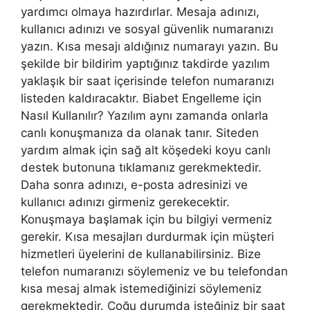
yardımcı olmaya hazırdırlar. Mesaja adınızı,
kullanıcı adınızı ve sosyal güvenlik numaranızı
yazın. Kısa mesajı aldığınız numarayı yazın. Bu
şekilde bir bildirim yaptığınız takdirde yazılım
yaklaşık bir saat içerisinde telefon numaranızı
listeden kaldıracaktır. Biabet Engelleme için
Nasıl Kullanılır? Yazılım aynı zamanda onlarla
canlı konuşmanıza da olanak tanır. Siteden
yardım almak için sağ alt köşedeki koyu canlı
destek butonuna tıklamanız gerekmektedir.
Daha sonra adınızı, e-posta adresinizi ve
kullanıcı adınızı girmeniz gerekecektir.
Konuşmaya başlamak için bu bilgiyi vermeniz
gerekir. Kısa mesajları durdurmak için müşteri
hizmetleri üyelerini de kullanabilirsiniz. Bize
telefon numaranızı söylemeniz ve bu telefondan
kısa mesaj almak istemediğinizi söylemeniz
gerekmektedir. Çoğu durumda isteğiniz bir saat