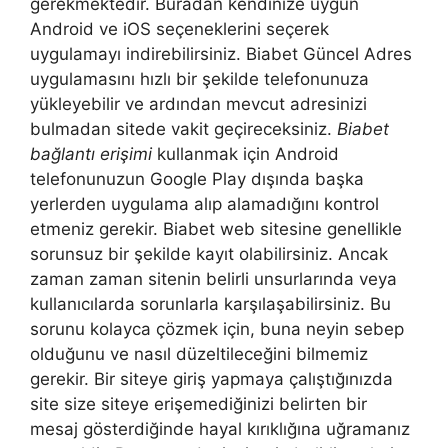
gerekmektedir. Buradan kendinize uygun
Android ve iOS seçeneklerini seçerek
uygulamayı indirebilirsiniz. Biabet Güncel Adres
uygulamasını hızlı bir şekilde telefonunuza
yükleyebilir ve ardından mevcut adresinizi
bulmadan sitede vakit geçireceksiniz.
Biabet
bağlantı erişimi
kullanmak için Android
telefonunuzun Google Play dışında başka
yerlerden uygulama alıp alamadığını kontrol
etmeniz gerekir. Biabet web sitesine genellikle
sorunsuz bir şekilde kayıt olabilirsiniz. Ancak
zaman zaman sitenin belirli unsurlarında veya
kullanıcılarda sorunlarla karşılaşabilirsiniz. Bu
sorunu kolayca çözmek için, buna neyin sebep
olduğunu ve nasıl düzeltileceğini bilmemiz
gerekir. Bir siteye giriş yapmaya çalıştığınızda
site size siteye erişemediğinizi belirten bir
mesaj gösterdiğinde hayal kırıklığına uğramanız