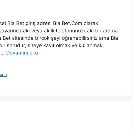
cel Bia Bet giriş adresi Bia Bet.Com olarak
isayarınızdaki veya akıllı telefonunuzdaki bir arama
a Bet sitesinde birçok şeyi öğrenebilirsiniz ama Bia
 bir sorudur, siteye kayıt olmak ve kullanmak
u …
Devamını oku
yunu