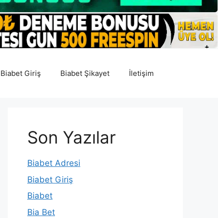
Biabet Giriş
Biabet Şikayet
İletişim
Son Yazılar
Biabet Adresi
Biabet Giriş
Biabet
Bia Bet