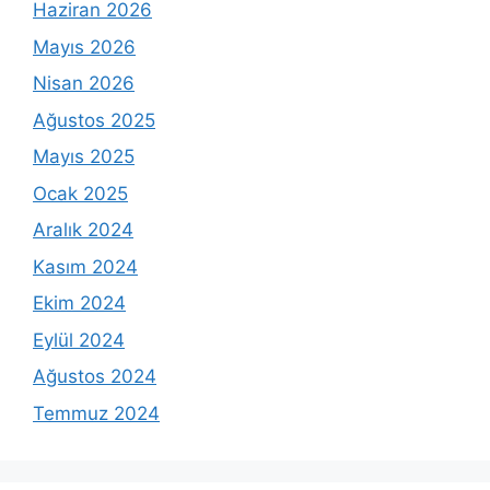
Haziran 2026
Mayıs 2026
Nisan 2026
Ağustos 2025
Mayıs 2025
Ocak 2025
Aralık 2024
Kasım 2024
Ekim 2024
Eylül 2024
Ağustos 2024
Temmuz 2024