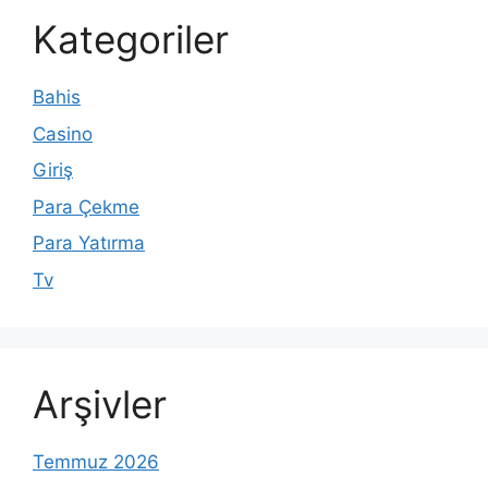
Kategoriler
Bahis
Casino
Giriş
Para Çekme
Para Yatırma
Tv
Arşivler
Temmuz 2026