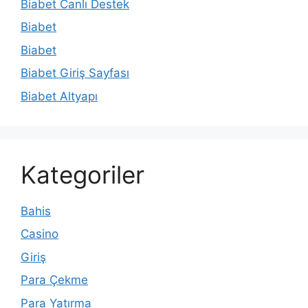
Biabet Canlı Destek
Biabet
Biabet
Biabet Giriş Sayfası
Biabet Altyapı
Kategoriler
Bahis
Casino
Giriş
Para Çekme
Para Yatırma