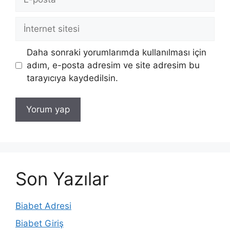
posta
İnternet
sitesi
Daha sonraki yorumlarımda kullanılması için
adım, e-posta adresim ve site adresim bu
tarayıcıya kaydedilsin.
Son Yazılar
Biabet Adresi
Biabet Giriş