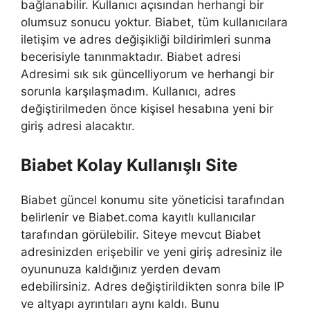
bağlanabilir. Kullanıcı açısından herhangi bir
olumsuz sonucu yoktur. Biabet, tüm kullanıcılara
iletişim ve adres değişikliği bildirimleri sunma
becerisiyle tanınmaktadır. Biabet adresi
Adresimi sık sık güncelliyorum ve herhangi bir
sorunla karşılaşmadım. Kullanıcı, adres
değiştirilmeden önce kişisel hesabına yeni bir
giriş adresi alacaktır.
Biabet Kolay Kullanışlı Site
Biabet güncel konumu site yöneticisi tarafından
belirlenir ve Biabet.coma kayıtlı kullanıcılar
tarafından görülebilir. Siteye mevcut Biabet
adresinizden erişebilir ve yeni giriş adresiniz ile
oyununuza kaldığınız yerden devam
edebilirsiniz. Adres değiştirildikten sonra bile IP
ve altyapı ayrıntıları aynı kaldı. Bunu