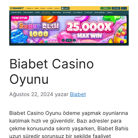
Biabet Casino
Oyunu
Ağustos 22, 2024
yazar
Biabet
Biabet Casino Oyunu ödeme yapmak oyunlarına
katılmak hızlı ve güvenlidir. Bazı adresler para
çekme konusunda sıkıntı yaşarken, Biabet Bahis
uzun süredir sorunsuz bir şekilde faaliyet