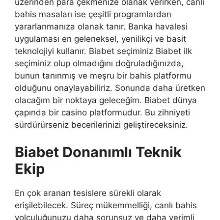
üzerinden para çekmenize olanak verirken, canlı
bahis masaları ise çeşitli programlardan
yararlanmanıza olanak tanır. Banka havalesi
uygulaması en geleneksel, yenilikçi ve basit
teknolojiyi kullanır. Biabet seçiminiz Biabet ilk
seçiminiz olup olmadığını doğruladığınızda,
bunun tanınmış ve meşru bir bahis platformu
olduğunu onaylayabiliriz. Sonunda daha üretken
olacağım bir noktaya geleceğim. Biabet dünya
çapında bir casino platformudur. Bu zihniyeti
sürdürürseniz becerilerinizi geliştireceksiniz.
Biabet Donanımlı Teknik
Ekip
En çok aranan tesislere sürekli olarak
erişilebilecek. Süreç mükemmelliği, canlı bahis
yolculuğunuzu daha sorunsuz ve daha verimli