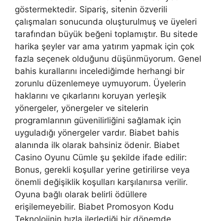
göstermektedir. Sipariş, sitenin özverili
çalışmaları sonucunda oluşturulmuş ve üyeleri
tarafından büyük beğeni toplamıştır. Bu sitede
harika şeyler var ama yatırım yapmak için çok
fazla seçenek olduğunu düşünmüyorum. Genel
bahis kurallarını incelediğimde herhangi bir
zorunlu düzenlemeye uymuyorum. Üyelerin
haklarını ve çıkarlarını koruyan yerleşik
yönergeler, yönergeler ve sitelerin
programlarının güvenilirliğini sağlamak için
uyguladığı yönergeler vardır. Biabet bahis
alanında ilk olarak bahsiniz ödenir. Biabet
Casino Oyunu Cümle şu şekilde ifade edilir:
Bonus, gerekli koşullar yerine getirilirse veya
önemli değişiklik koşulları karşılanırsa verilir.
Oyuna bağlı olarak belirli ödüllere
erişilemeyebilir. Biabet Promosyon Kodu
Teknolojinin hızla ilerlediği bir dönemde