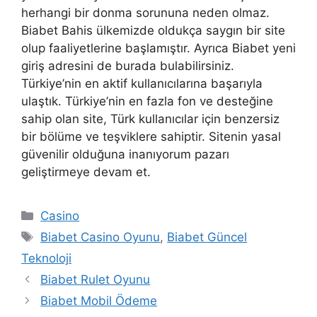
herhangi bir donma sorununa neden olmaz.
Biabet Bahis ülkemizde oldukça saygın bir site
olup faaliyetlerine başlamıştır. Ayrıca Biabet yeni
giriş adresini de burada bulabilirsiniz.
Türkiye’nin en aktif kullanıcılarına başarıyla
ulaştık. Türkiye’nin en fazla fon ve desteğine
sahip olan site, Türk kullanıcılar için benzersiz
bir bölüme ve teşviklere sahiptir. Sitenin yasal
güvenilir olduğuna inanıyorum pazarı
geliştirmeye devam et.
Kategoriler
Casino
Etiketler
Biabet Casino Oyunu
,
Biabet Güncel
Teknoloji
Biabet Rulet Oyunu
Biabet Mobil Ödeme