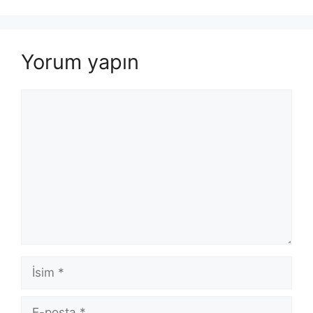
Yorum yapın
Yorum
İsim
E-