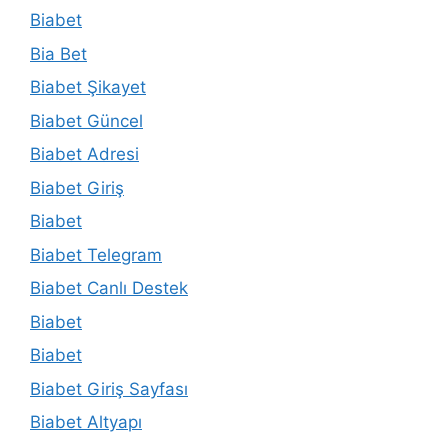
Biabet
Bia Bet
Biabet Şikayet
Biabet Güncel
Biabet Adresi
Biabet Giriş
Biabet
Biabet Telegram
Biabet Canlı Destek
Biabet
Biabet
Biabet Giriş Sayfası
Biabet Altyapı