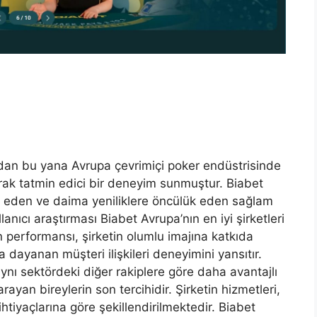
ndan bu yana Avrupa çevrimiçi poker endüstrisinde
arak tatmin edici bir deneyim sunmuştur. Biabet
kip eden ve daima yeniliklere öncülük eden sağlam
lanıcı araştırması Biabet Avrupa’nın en iyi şirketleri
in performansı, şirketin olumlu imajına katkıda
a dayanan müşteri ilişkileri deneyimini yansıtır.
aynı sektördeki diğer rakiplere göre daha avantajlı
arayan bireylerin son tercihidir. Şirketin hizmetleri,
ihtiyaçlarına göre şekillendirilmektedir. Biabet