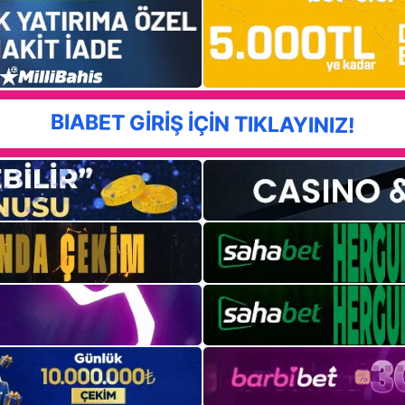
BIABET GİRİŞ İÇİN TIKLAYINIZ!