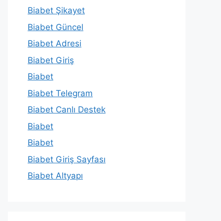
Biabet Şikayet
Biabet Güncel
Biabet Adresi
Biabet Giriş
Biabet
Biabet Telegram
Biabet Canlı Destek
Biabet
Biabet
Biabet Giriş Sayfası
Biabet Altyapı