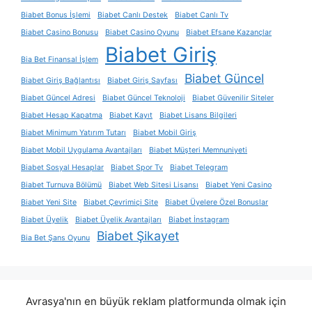
Biabet Bonus İşlemi
Biabet Canlı Destek
Biabet Canlı Tv
Biabet Casino Bonusu
Biabet Casino Oyunu
Biabet Efsane Kazançlar
Biabet Giriş
Bia Bet Finansal İşlem
Biabet Güncel
Biabet Giriş Bağlantısı
Biabet Giriş Sayfası
Biabet Güncel Adresi
Biabet Güncel Teknoloji
Biabet Güvenilir Siteler
Biabet Hesap Kapatma
Biabet Kayıt
Biabet Lisans Bilgileri
Biabet Minimum Yatırım Tutarı
Biabet Mobil Giriş
Biabet Mobil Uygulama Avantajları
Biabet Müşteri Memnuniyeti
Biabet Sosyal Hesaplar
Biabet Spor Tv
Biabet Telegram
Biabet Turnuva Bölümü
Biabet Web Sitesi Lisansı
Biabet Yeni Casino
Biabet Yeni Site
Biabet Çevrimiçi Site
Biabet Üyelere Özel Bonuslar
Biabet Üyelik
Biabet Üyelik Avantajları
Biabet İnstagram
Biabet Şikayet
Bia Bet Şans Oyunu
Avrasya'nın en büyük reklam platformunda olmak için