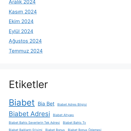
Aralık 2024
Kasım 2024
Ekim 2024
Eylül 2024
Ağustos 2024
Temmuz 2024
Etiketler
Biabet
Bia Bet
Biabet Adres Bilgisi
Biabet Adresi
Biabet Altyapı
Biabet Bahis Severlerin Tek Adresi
Biabet Bahis Tv
Biabet Bağlantı Erişimi
Biabet Bonus
Biabet Bonus Ödemesi