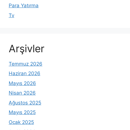
Para Yatırma
Tv
Arşivler
Temmuz 2026
Haziran 2026
Mayıs 2026
Nisan 2026
Ağustos 2025
Mayıs 2025
Ocak 2025