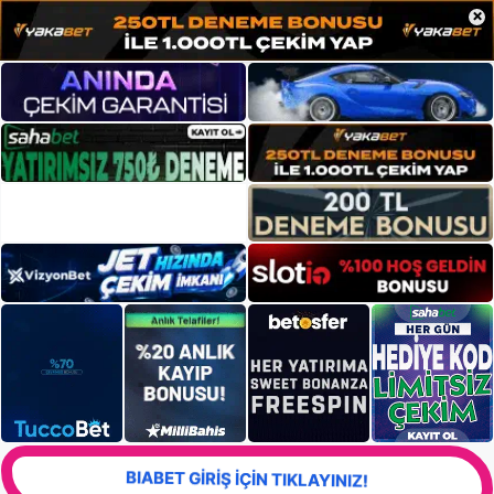
×
BIABET GİRİŞ İÇİN TIKLAYINIZ!