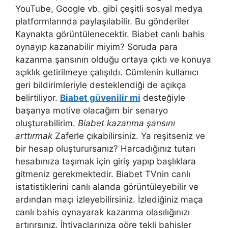
YouTube, Google vb. gibi çeşitli sosyal medya
platformlarında paylaşılabilir. Bu gönderiler
Kaynakta görüntülenecektir. Biabet canlı bahis
oynayıp kazanabilir miyim? Soruda para
kazanma şansının olduğu ortaya çıktı ve konuya
açıklık getirilmeye çalışıldı. Cümlenin kullanıcı
geri bildirimleriyle desteklendiği de açıkça
belirtiliyor.
Biabet güvenilir mi
desteğiyle
başarıya motive olacağım bir senaryo
oluşturabilirim.
Biabet kazanma şansını
arttırmak
Zaferle çıkabilirsiniz. Ya reşitseniz ve
bir hesap oluşturursanız? Harcadığınız tutarı
hesabınıza taşımak için giriş yapıp başlıklara
gitmeniz gerekmektedir. Biabet TVnin canlı
istatistiklerini canlı alanda görüntüleyebilir ve
ardından maçı izleyebilirsiniz. İzlediğiniz maça
canlı bahis oynayarak kazanma olasılığınızı
artırırsınız. İhtiyaçlarınıza göre tekli bahisler